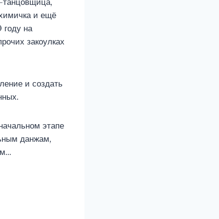
–танцовщица,
 химичка и ещё
 году на
прочих закоулках
ление и создать
нных.
 начальном этапе
ьным данжам,
ям…