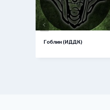
Гоблин (ИДДК)
ная