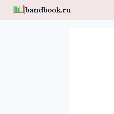
Перейти
bandbook.ru
к
содержимому