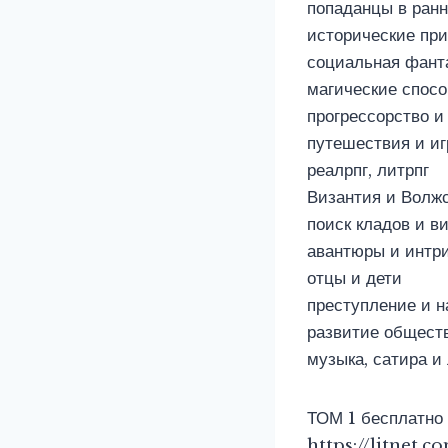
попаданцы в ранн
исторические пр
социальная фант
магические спос
прогрессорство и
путешествия и иг
реалрпг, литрпг
Византия и Волж
поиск кладов и 
авантюры и интр
отцы и дети
преступление и н
развитие обществ
музыка, сатира 
ТОМ 1 бесплатно
https://litnet.