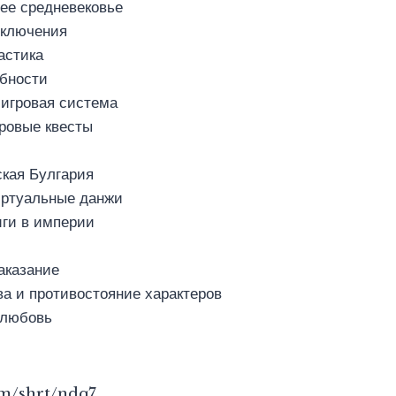
ее средневековье
иключения
астика
обности
 игровая система
ровые квесты
ская Булгария
виртуальные данжи
иги в империи
аказание
а и противостояние характеров
и любовь
com/shrt/ndq7