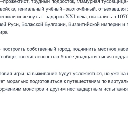
–прожектист, трудный подросток, гламурная тусовщица
 войска, гениальный учёный–заключённый, отъехавшая
ешили исчезнуть с радаров XXI века, оказались в 1070
ей Руси, Волжской Булгарии, Византийской империи и 
ира.
 построить собственный город, подчинить местное насе
сообщество численностью более двадцати тысяч подда
овия игры на выживание будут усложняться, но уже на
ет морально подготовиться к путешествиям по виртуал
вторжениям монстров и другим нестандартным испытани