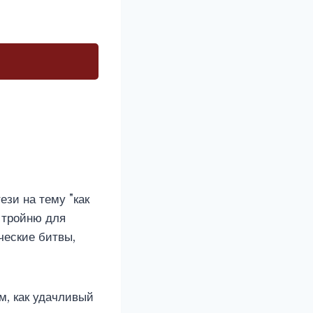
зи на тему "как
 тройню для
ческие битвы,
м, как удачливый