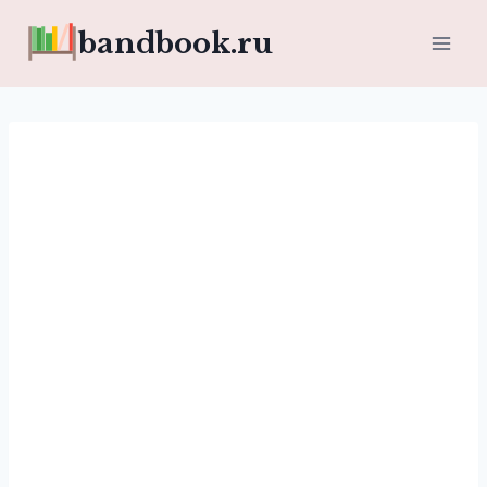
Перейти
bandbook.ru
к
содержимому