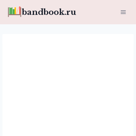
Перейти
bandbook.ru
к
содержимому