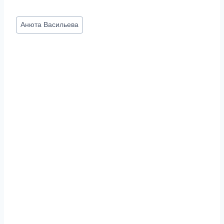
Метки
Анюта Васильева
записи: