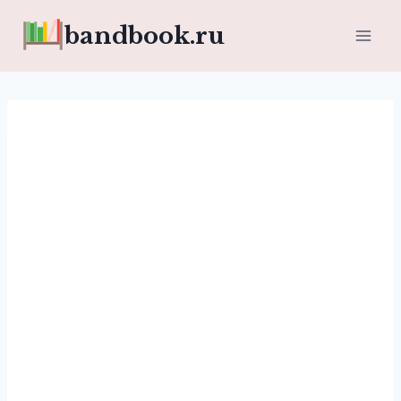
Перейти
bandbook.ru
к
содержимому