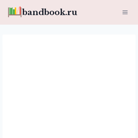
Перейти
bandbook.ru
к
содержимому