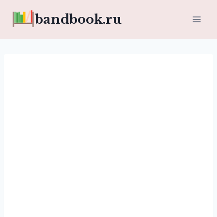
Перейти
bandbook.ru
к
содержимому