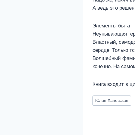
А ведь это решен
Элементы быта
Неунывающая ге
Властный, самодо
сердце. Только тс
Волшебный фамиль
конечно. На само
Книга входит в ц
Метки
Юлия Ханевская
записи: