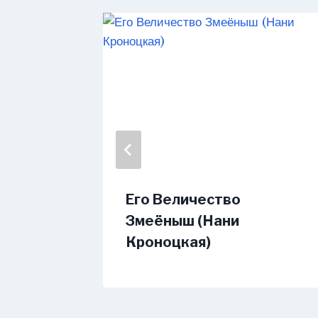
 собой.
Его Величество
Змеёныш (Нани
Кроноцкая)