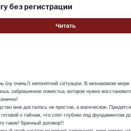
гу без регистрации
Читать
нь (ну очень!) непонятной ситуации. В незнакомом мире
лишь заброшенное поместье, которое нужно восстановит
Конечно!
дство мне досталось не простое, а магическое. Придетс
 готовой к тайнам, что спят глубоко под фундаментом д
то такое? Брачный договор?!
ажный граф настолько желает заполучить мою землю, что