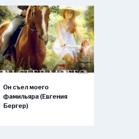
Он съел моего
Дождь 
фамильяра (Евгения
(Джейд
Бергер)