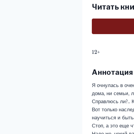
Читать кни
12+
Аннотация
Я очнулась в оче
дома, ни семьи, 
Справлюсь ли?.. 
Вот только насле
научиться и быть
Стоп, а это еще ч
Надо же, некий в