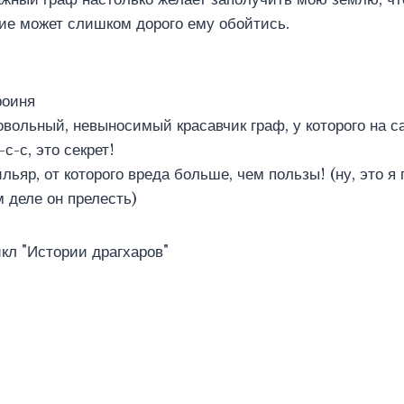
ие может слишком дорого ему обойтись.
роиня
вольный, невыносимый красавчик граф, у которого на 
-с-с, это секрет!
яр, от которого вреда больше, чем пользы! (ну, это я 
м деле он прелесть)
икл "Истории драгхаров"