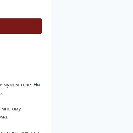
 и чужом теле. Ни
ь.
я многому
ома.
 готов жениться.