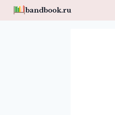
Перейти
bandbook.ru
к
содержимому