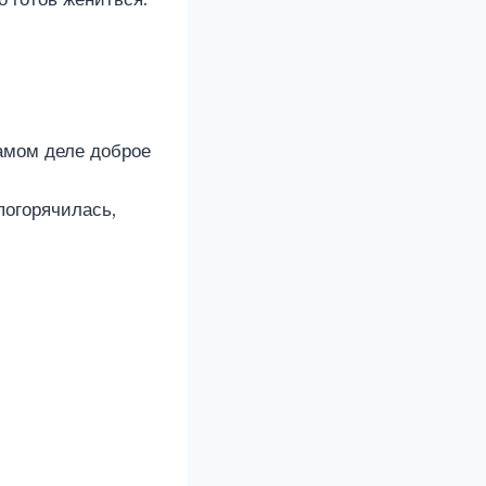
самом деле доброе
погорячилась,