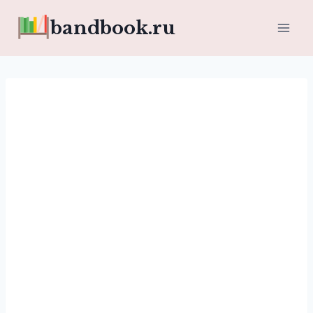
Перейти
bandbook.ru
к
содержимому