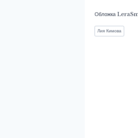
Обложка LeraSm
Метки
Лия Кимова
записи: