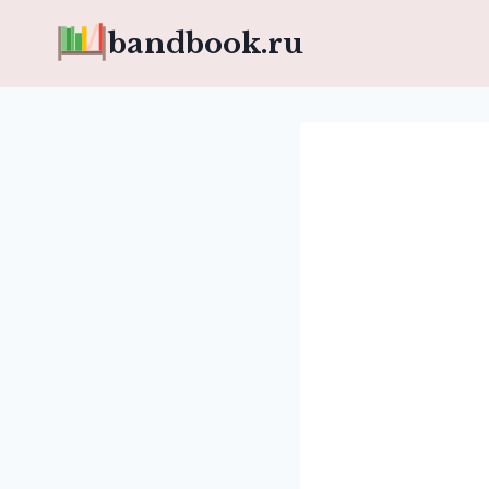
Перейти
bandbook.ru
к
содержимому