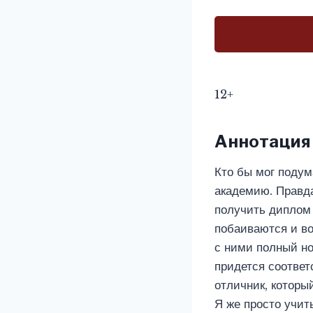
12+
Аннотация
Кто бы мог подум
академию. Правда
получить диплом 
побаиваются и во
с ними полный но
придется соответс
отличник, которы
Я же просто учит