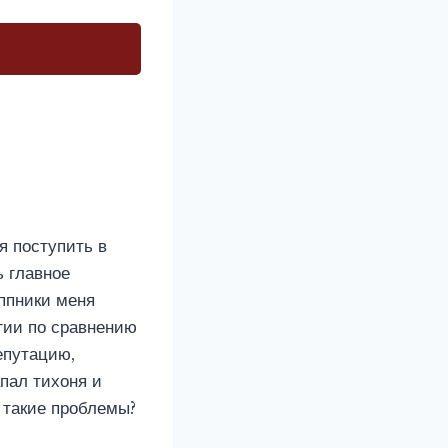
я поступить в
ь главное
ппники меня
гии по сравнению
епутацию,
апал тихоня и
, такие проблемы?