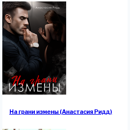
На грани измены (Анастасия Ридд)