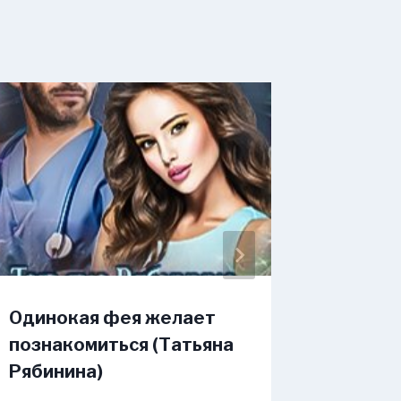
Одинокая фея желает
Андора
познакомиться (Татьяна
любви
Рябинина)
Денисо