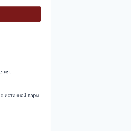
етия.
ие истинной пары