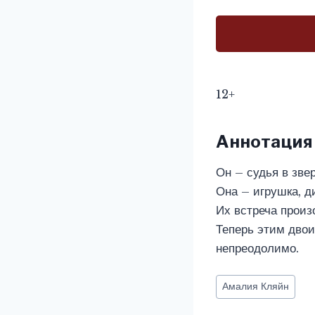
12+
Аннотация
Он – судья в зве
Она – игрушка, ди
Их встреча произ
Теперь этим двои
непреодолимо.
Метки
Амалия Кляйн
записи: