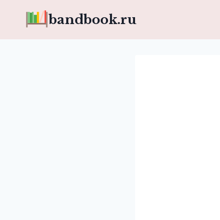
Перейти
bandbook.ru
к
содержимому