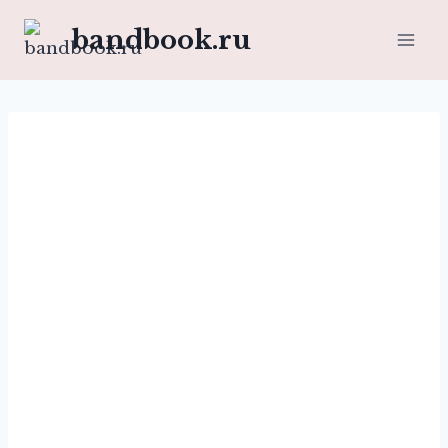
Перейти
bandbook.ru
к
содержимому