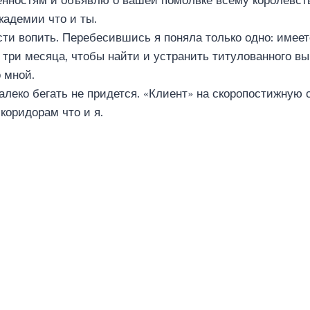
нностям и объявлю о вашей помолвке всему королевств
кадемии что и ты.
сти вопить. Перебесившись я поняла только одно: имее
 три месяца, чтобы найти и устранить титулованного в
 мной.
алеко бегать не придется. «Клиент» на скоропостижную 
коридорам что и я.