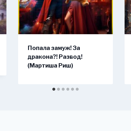
Попала замуж! За
дракона?! Развод!
(Мартиша Риш)