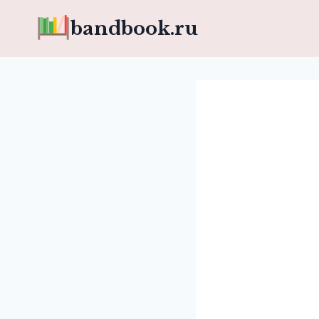
Перейти
bandbook.ru
к
содержимому