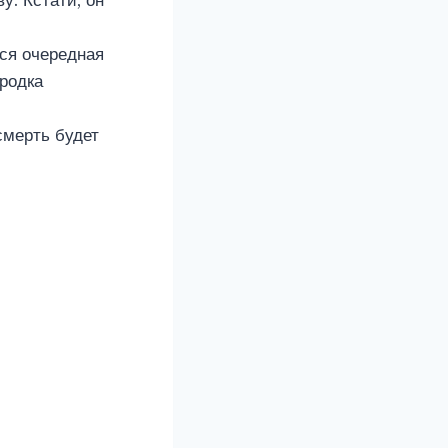
у. Кстати, он
тся очередная
ыродка
смерть будет