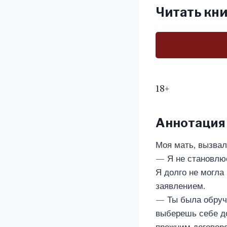
Читать кни
18+
Аннотация
Моя мать, вызвал
— Я не становлюс
Я долго не могла
заявлением.
— Ты была обруче
выберешь себе до