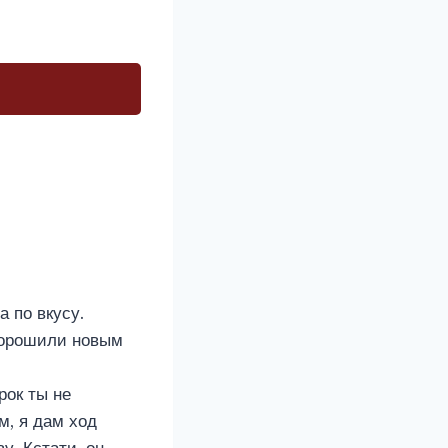
 по вкусу.
огорошили новым
рок ты не
м, я дам ход