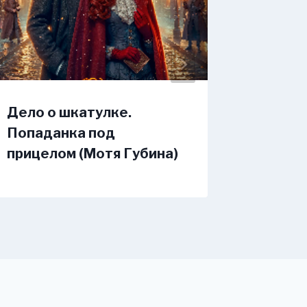
Дело о шкатулке.
Больно
Попаданка под
Дашев
прицелом (Мотя Губина)