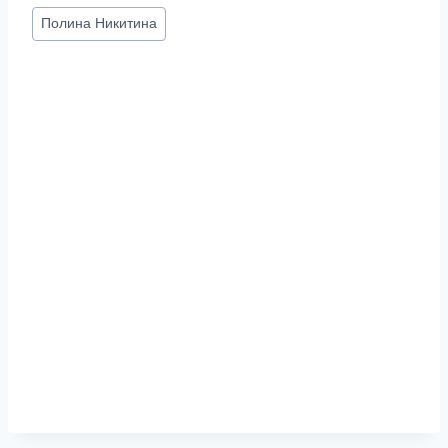
Метки
Полина Никитина
записи: