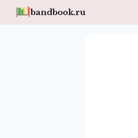
Перейти
bandbook.ru
к
содержимому