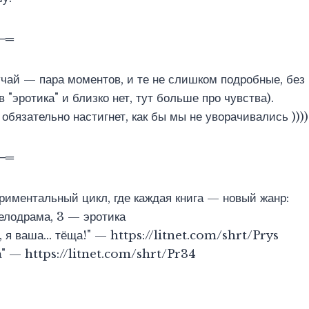
─═
учай — пара моментов, и те не слишком подробные, бе
 "эротика" и близко нет, тут больше про чувства).
обязательно настигнет, как бы мы не уворачивались ))))
─═
иментальный цикл, где каждая книга — новый жанр:
елодрама, 3 — эротика
е, я ваша… тёща!" — https://litnet.com/shrt/Prys
а" — https://litnet.com/shrt/Pr34