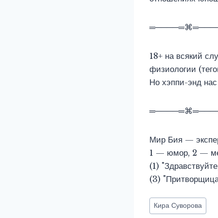
═────═⌘═───
18+ на всякий сл
физиологии (тегов
Но хэппи-энд нас 
═────═⌘═───
Мир Бия — экспер
1 — юмор, 2 — м
(1) "Здравствуйт
(3) "Притворщиц
Метки
Кира Суворова
записи: