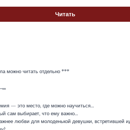
Читать
кла можно читать отдельно ***
─═
мия — это место, где можно научиться…
дый сам выбирает, что ему важно…
ажнее любви для молоденькой девушки, встретившей ид
шу?