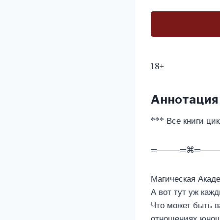
18+
Аннотация
*** Все книги ци
═────═⌘═───
Магическая Акаде
А вот тут уж каж
Что может быть в
отношениях юно