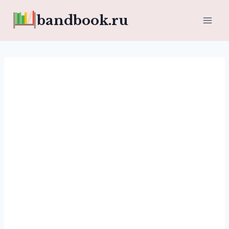
Перейти
bandbook.ru
к
содержимому