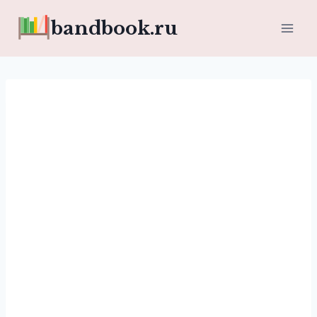
Перейти
bandbook.ru
к
содержимому