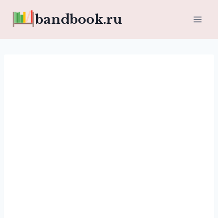
Перейти
bandbook.ru
к
содержимому