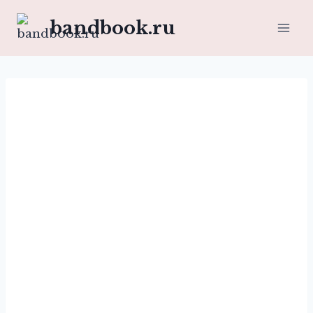
Перейти
bandbook.ru
к
содержимому