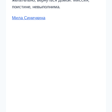
желательно, вернуться домой. Миссия,
поистине, невыполнима.
Метки
Мила Синичкина
записи: