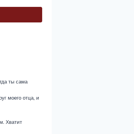
гда ты сама
уг моего отца, и
м. Хватит