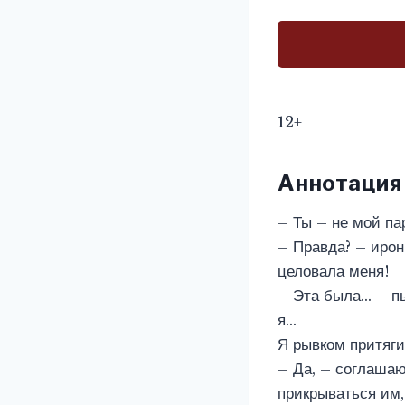
12+
Аннотация
– Ты – не мой па
– Правда? – ирон
целовала меня!
– Эта была… – пы
я…
Я рывком притяги
– Да, – соглашаю
прикрываться им,