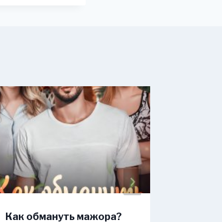
Как обмануть мажора?
Любовь