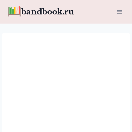
Перейти
bandbook.ru
к
содержимому