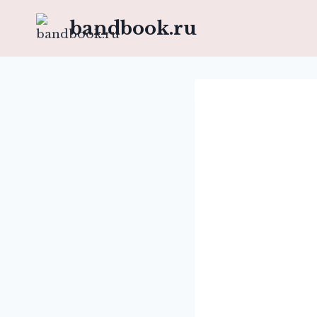
Перейти
bandbook.ru
к
содержимому