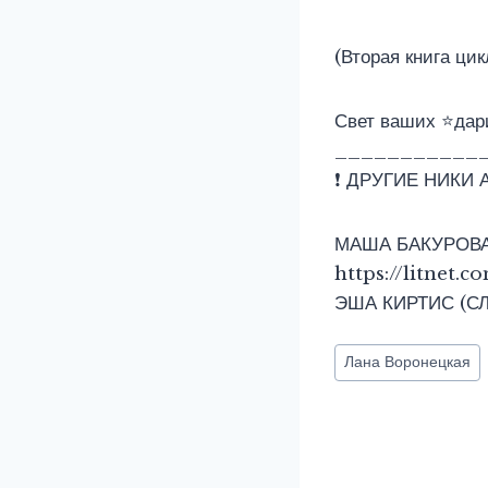
(Вторая книга цик
Свет ваших ⭐дари
___________
❗ ДРУГИЕ НИКИ 
МАША БАКУРОВА 
https://litnet.
ЭША КИРТИС (СЛР
Метки
Лана Воронецкая
записи: