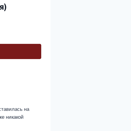
я)
ставилась на
же никакой