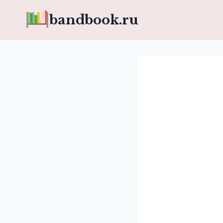
Перейти
bandbook.ru
к
содержимому