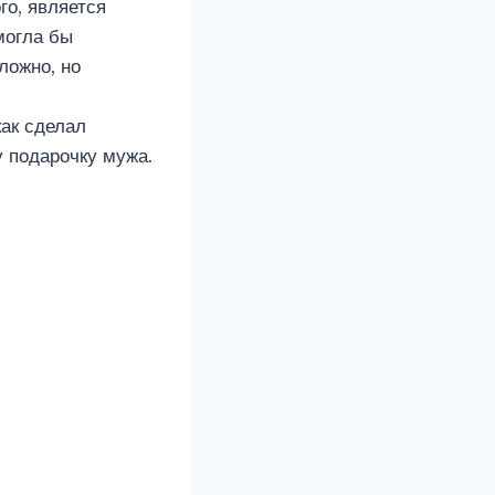
го, является
могла бы
ложно, но
как сделал
у подарочку мужа.