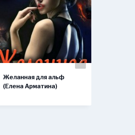
Желанная для альф
Дом ве
(Елена Арматина)
наслед
Лебед