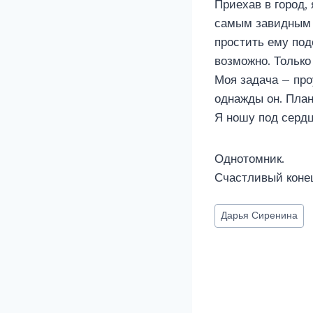
Приехав в город, 
самым завидным ж
простить ему под
возможно. Только
Моя задача – про
однажды он. План
Я ношу под сердц
Однотомник.
Счастливый коне
Метки
Дарья Сиренина
записи: