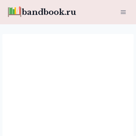
Перейти
bandbook.ru
к
содержимому