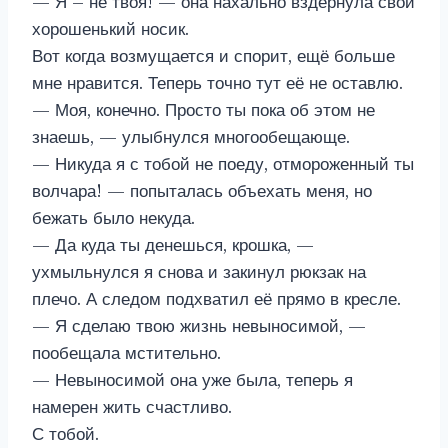
— Я – не твоя! — она нахально вздёрнула свой
хорошенький носик.
Вот когда возмущается и спорит, ещё больше
мне нравится. Теперь точно тут её не оставлю.
— Моя, конечно. Просто ты пока об этом не
знаешь, — улыбнулся многообещающе.
— Никуда я с тобой не поеду, отмороженный ты
волчара! — попыталась объехать меня, но
бежать было некуда.
— Да куда ты денешься, крошка, —
ухмыльнулся я снова и закинул рюкзак на
плечо. А следом подхватил её прямо в кресле.
— Я сделаю твою жизнь невыносимой, —
пообещала мстительно.
— Невыносимой она уже была, теперь я
намерен жить счастливо.
С тобой.