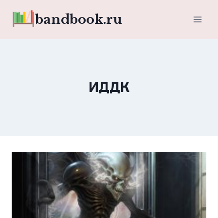
Перейти
bandbook.ru
к
содержимому
ИДДК