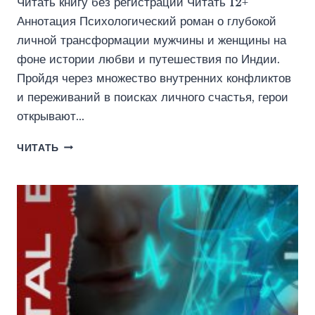
Читать книгу без регистрации Читать 12+
Аннотация Психологический роман о глубокой
личной трансформации мужчины и женщины на
фоне истории любви и путешествия по Индии.
Пройдя через множество внутренних конфликтов
и переживаний в поисках личного счастья, герои
открывают…
ВИРТУАЛ.
ЧИТАТЬ
СОЛО
ПО
ИНДИИ.
ЧАСТЬ
2,
ОНА
ЖЕ
—
ПЕРВАЯ
(ИДДК)