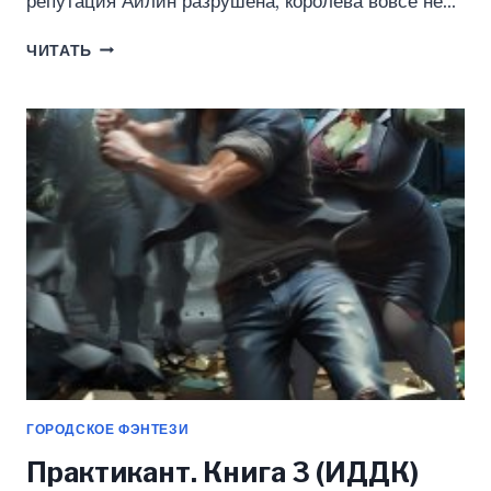
репутация Айлин разрушена, королева вовсе не…
КОРОЛЕВА
ЧИТАТЬ
ТЕНЕЙ.
КНИГА
2.
КЛИНКОМ
И
СЕРДЦЕМ.
ТОМ
3
(ИДДК)
ГОРОДСКОЕ ФЭНТЕЗИ
Практикант. Книга 3 (ИДДК)