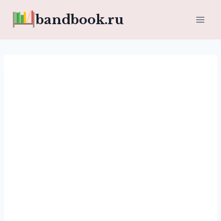
Перейти
bandbook.ru
к
содержимому