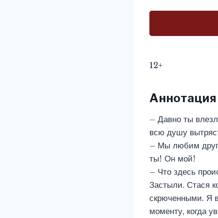
12+
Аннотация
– Давно ты влезл
всю душу вытряст
– Мы любим друг 
ты! Он мой!
– Что здесь прои
Застыли. Стася к
скрюченными. Я в
моменту, когда у