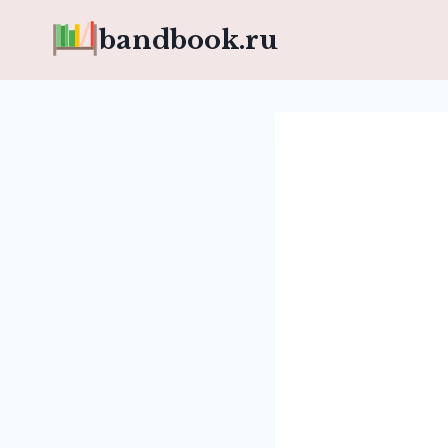
Перейти
bandbook.ru
к
содержимому