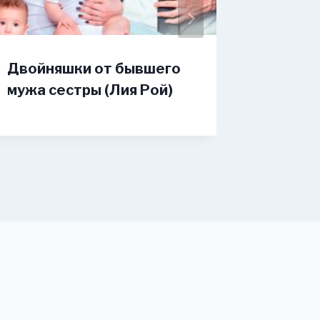
Двойняшки от бывшего
Сначал
мужа сестры (Лия Рой)
(Маша 