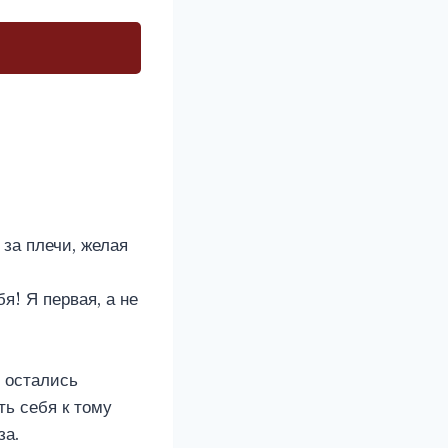
 за плечи, желая
я! Я первая, а не
и остались
ть себя к тому
за.