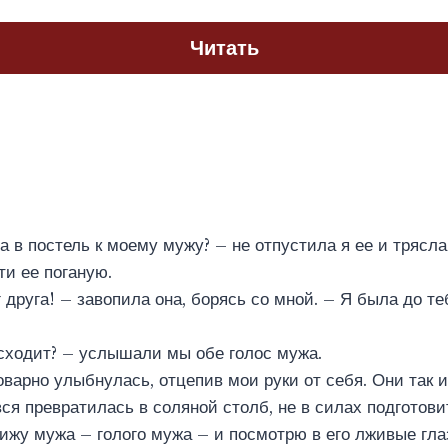
Читать
а в постель к моему мужу? – не отпустила я ее и трясла
и ее поганую.
друга! – завопила она, борясь со мной. – Я была до теб
сходит? – услышали мы обе голос мужа.
оварно улыбнулась, отцепив мои руки от себя. Они так 
ся превратилась в соляной столб, не в силах подготови
вижу мужа – голого мужа – и посмотрю в его лживые гла