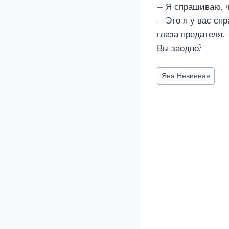
– Я спрашиваю, ч
– Это я у вас спр
глаза предателя.
Вы заодно?
Метки
Яна Невинная
записи: