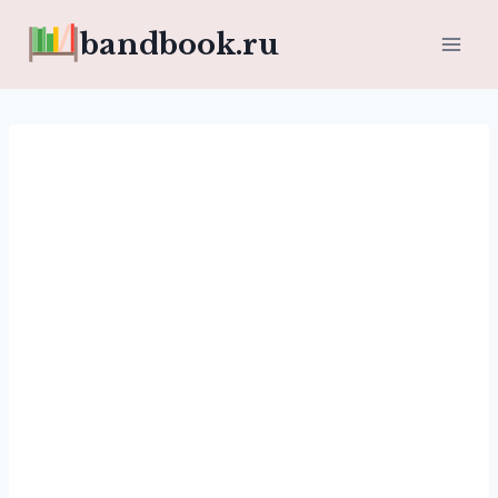
Перейти
bandbook.ru
к
содержимому